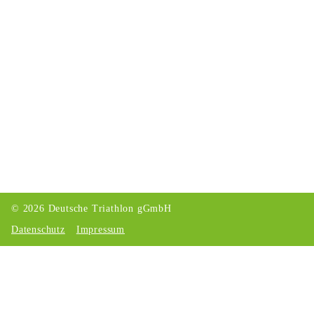
© 2026 Deutsche Triathlon gGmbH
Datenschutz
Impressum
Cookie Einstellungen
Über unseren Consent-Manager können Sie die nachfolgend
aufgeführten Dienste akzeptieren oder ablehnen. Wenn Sie alle
oder einzelne Dienste akzeptieren, willigen Sie in die
aufgeführten optionalen Datenverarbeitungen und Cookies ein.